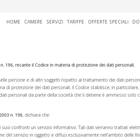
HOME
CAMERE
SERVIZI
TARIFFE
OFFERTE SPECIALI
DO
 n. 196, recante il Codice in materia di protezione dei dati personali.
lle persone e di altri soggetti rispetto al trattamento dei dati person
ria di protezione dei dati personali. Il Codice stabilisce, in particol
di dati personali da parte della società che li detiene è ammesso solo 
2003 n. 196
, dichiara che:
nei suoi confronti un servizio informativo. Tali dati verranno trattati ele
 del servizio in oggetto e diffusi esclusivamente nell'ambito delle fina